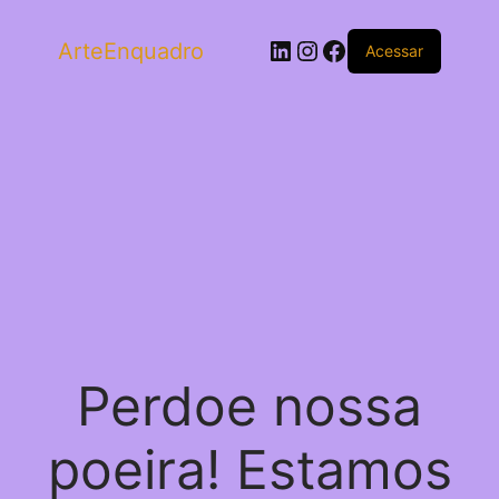
LinkedIn
Instagram
Facebook
ArteEnquadro
Acessar
Perdoe nossa
poeira! Estamos