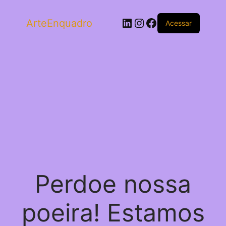
LinkedIn
Instagram
Facebook
ArteEnquadro
Acessar
Perdoe nossa
poeira! Estamos