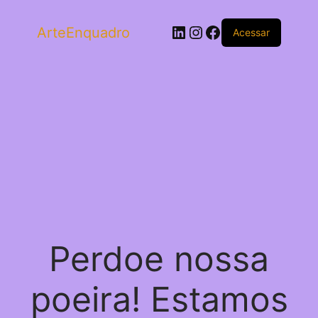
LinkedIn
Instagram
Facebook
ArteEnquadro
Acessar
Perdoe nossa
poeira! Estamos