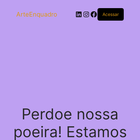
LinkedIn
Instagram
Facebook
ArteEnquadro
Acessar
Perdoe nossa
poeira! Estamos