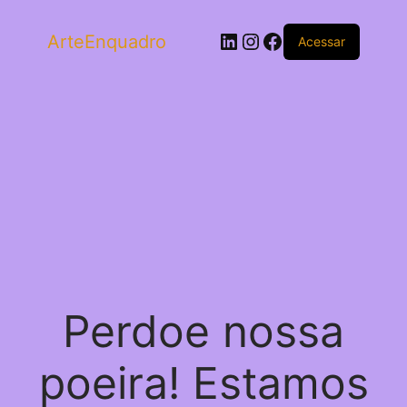
LinkedIn
Instagram
Facebook
ArteEnquadro
Acessar
Perdoe nossa
poeira! Estamos