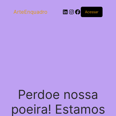
LinkedIn
Instagram
Facebook
ArteEnquadro
Acessar
Perdoe nossa
poeira! Estamos