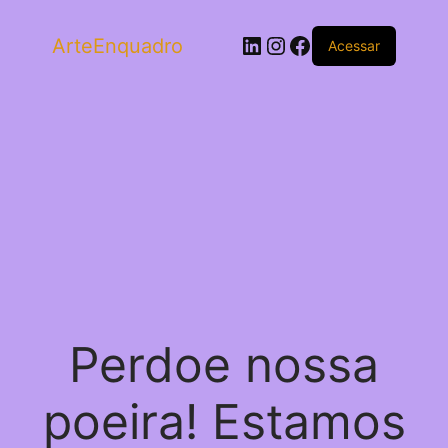
LinkedIn
Instagram
Facebook
ArteEnquadro
Acessar
Perdoe nossa
poeira! Estamos