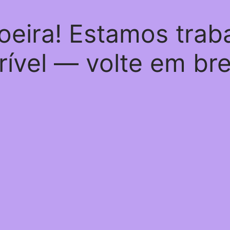
oeira! Estamos trab
rível — volte em br