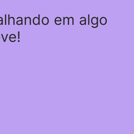
alhando em algo
eve!