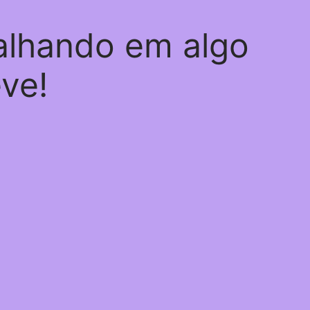
alhando em algo
eve!