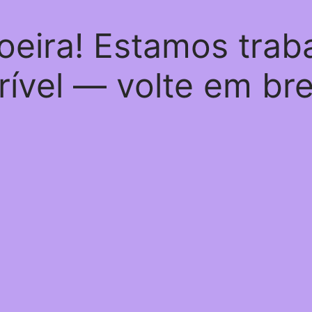
oeira! Estamos trab
rível — volte em br