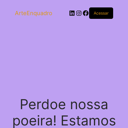
LinkedIn
Instagram
Facebook
ArteEnquadro
Acessar
Perdoe nossa
poeira! Estamos