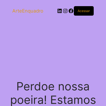
LinkedIn
Instagram
Facebook
ArteEnquadro
Acessar
Perdoe nossa
poeira! Estamos