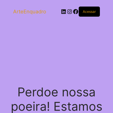
LinkedIn
Instagram
Facebook
ArteEnquadro
Acessar
Perdoe nossa
poeira! Estamos