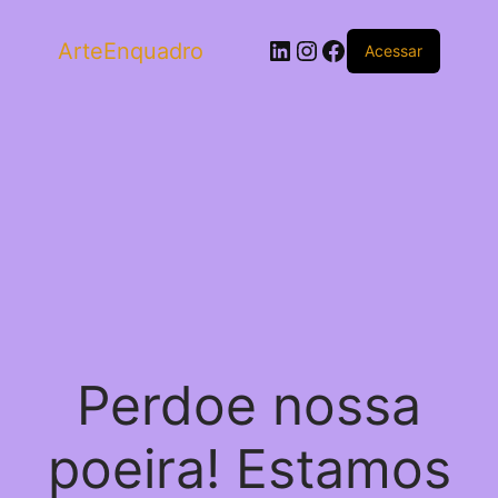
LinkedIn
Instagram
Facebook
ArteEnquadro
Acessar
Perdoe nossa
poeira! Estamos