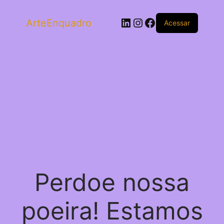
LinkedIn
Instagram
Facebook
ArteEnquadro
Acessar
Perdoe nossa
poeira! Estamos