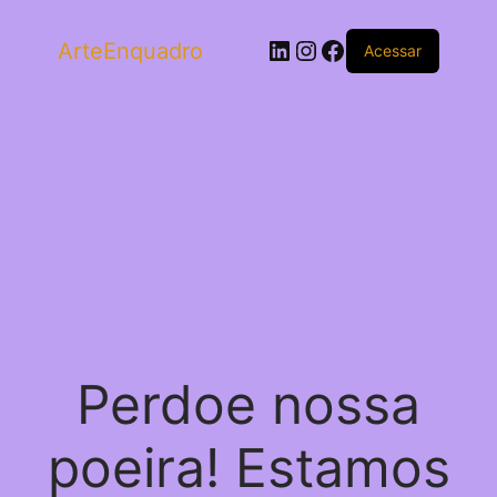
LinkedIn
Instagram
Facebook
ArteEnquadro
Acessar
Perdoe nossa
poeira! Estamos