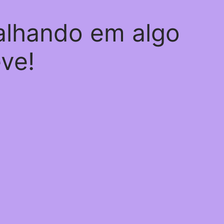
alhando em algo
eve!