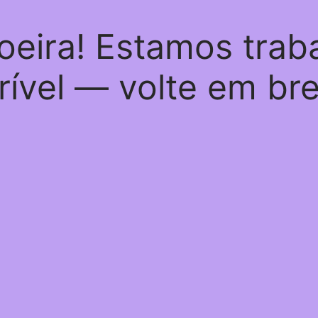
oeira! Estamos trab
rível — volte em br