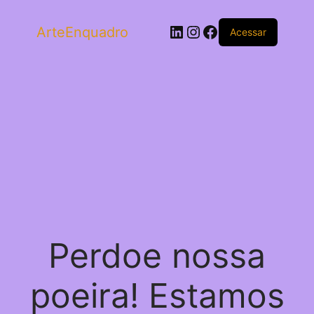
LinkedIn
Instagram
Facebook
ArteEnquadro
Acessar
Perdoe nossa
poeira! Estamos